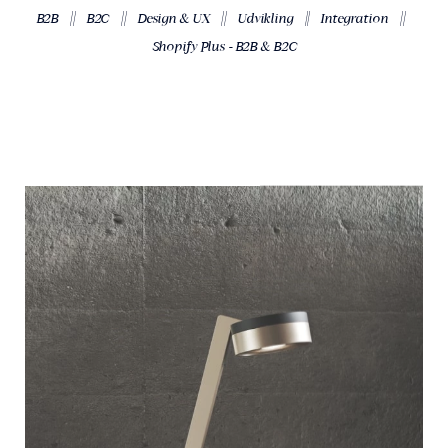
||
||
||
||
||
B2B
B2C
Design & UX
Udvikling
Integration
Shopify Plus - B2B & B2C