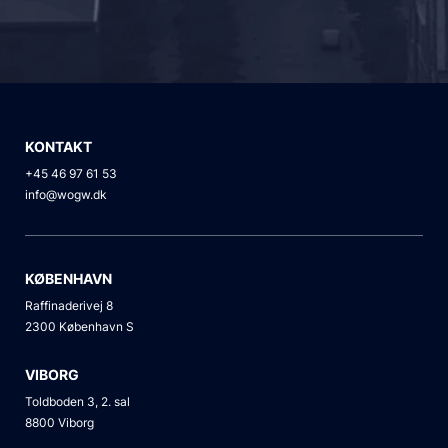
KONTAKT
+45 46 97 61 53
info@wogw.dk
KØBENHAVN
Raffinaderivej 8
2300 København S
VIBORG
Toldboden 3, 2. sal
8800 Viborg