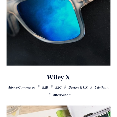
Wiley X
||
||
||
||
Adobe Commerce
B2B
B2C
Design & UX
Udvikling
||
Integration