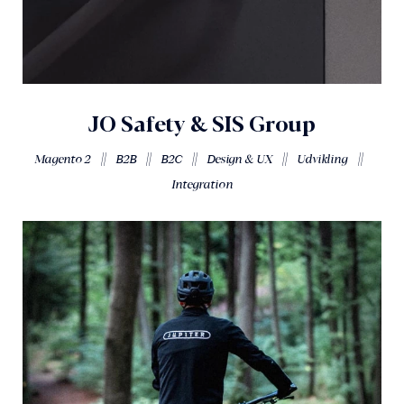
JO Safety & SIS Group
||
||
||
||
||
Magento 2
B2B
B2C
Design & UX
Udvikling
Integration