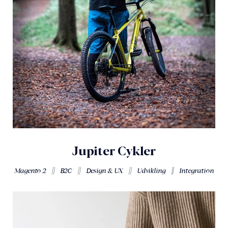
Jupiter Cykler
||
||
||
||
Magento 2
B2C
Design & UX
Udvikling
Integration