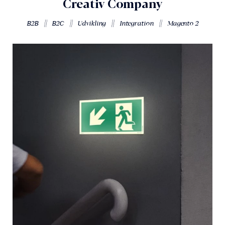
Creativ Company
||
||
||
||
B2B
B2C
Udvikling
Integration
Magento 2