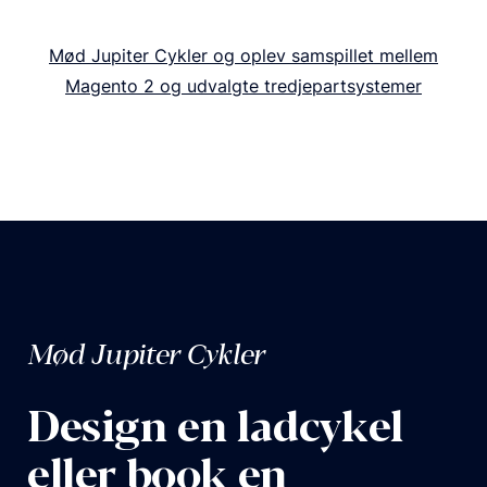
Mød Jupiter Cykler og oplev samspillet mellem
Magento 2 og udvalgte tredjepartsystemer
Mød Jupiter Cykler
Design en ladcykel
eller book en