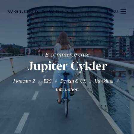
MENU
E-commerce case
Jupiter Cykler
||
||
||
||
Magento 2
B2C
Design & UX
Udvikling
Integration