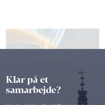
Rynkeby
||
||
B2C
Design & UX
Udvikling
Klar på et
samarbejde?