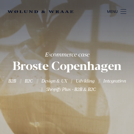
MENU
E-commerce case
Broste Copenhagen
||
||
||
||
B2B
B2C
Design & UX
Udvikling
Integration
||
Shopify Plus - B2B & B2C