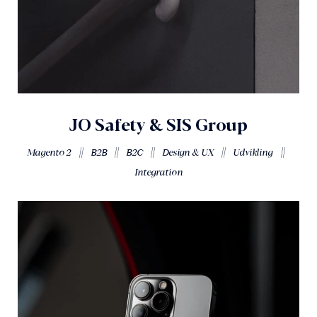
JO Safety & SIS Group
||
||
||
||
||
Magento 2
B2B
B2C
Design & UX
Udvikling
Integration