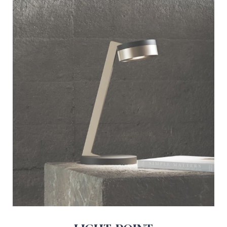
LIGHT-POINT
||
||
||
||
||
Magento 2
B2B
B2C
Design & UX
Udvikling
Integration