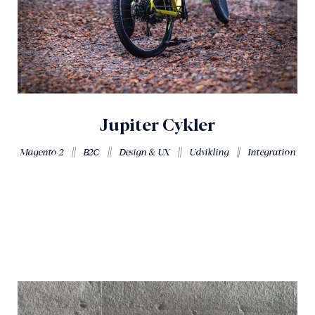
Jupiter Cykler
||
||
||
||
Magento 2
B2C
Design & UX
Udvikling
Integration