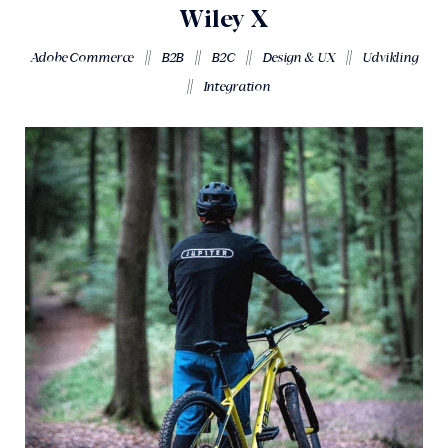
Wiley X
||
||
||
||
Adobe Commerce
B2B
B2C
Design & UX
Udvikling
||
Integration