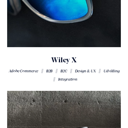
Wiley X
||
||
||
||
Adobe Commerce
B2B
B2C
Design & UX
Udvikling
||
Integration