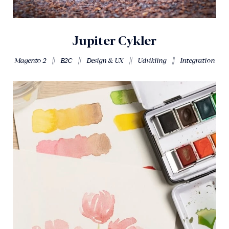
Jupiter Cykler
||
||
||
||
Magento 2
B2C
Design & UX
Udvikling
Integration