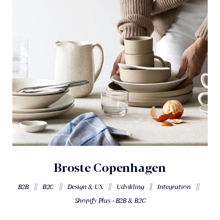
Broste Copenhagen
||
||
||
||
||
B2B
B2C
Design & UX
Udvikling
Integration
Shopify Plus - B2B & B2C