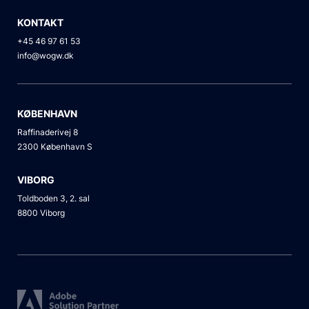
KONTAKT
+45 46 97 61 53
info@wogw.dk
KØBENHAVN
Raffinaderivej 8
2300 København S
VIBORG
Toldboden 3, 2. sal
8800 Viborg