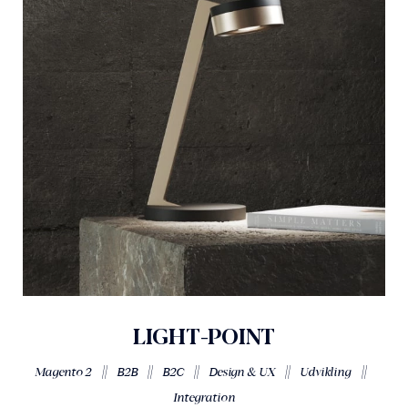
LIGHT-POINT
||
||
||
||
||
Magento 2
B2B
B2C
Design & UX
Udvikling
Integration