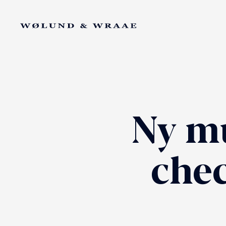
Ny mu
che