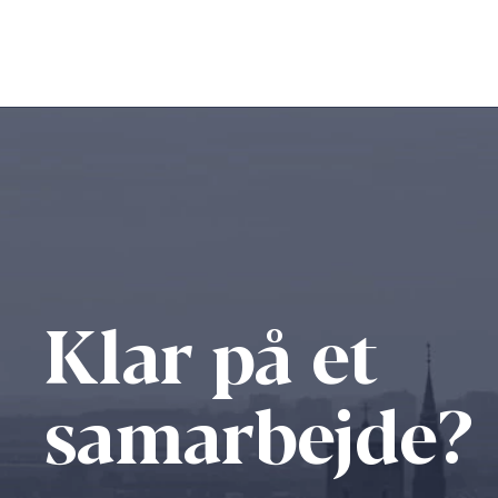
forsendelses-oplysninge
Lad kunder oprette en k
Lad kunder gemme dere
Administrer komplekse 
Øg ordrebehandlingskap
spidsbelastningsperiode
Øg konverteringerne me
Klar på et
Øg betalingseffektivite
samarbejde?
Fremhæv omkostninger ti
Øg salget ved at tilbyde