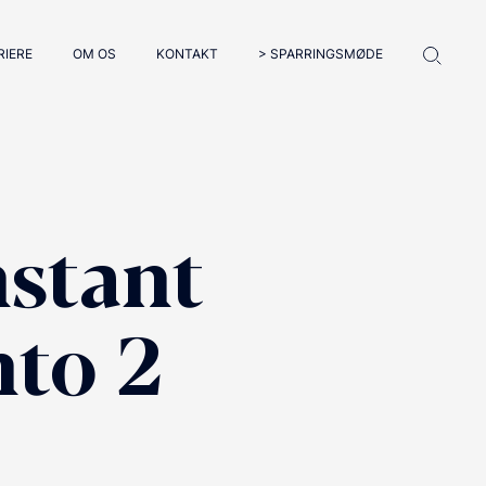
RIERE
OM OS
KONTAKT
> SPARRINGSMØDE
nstant
to 2