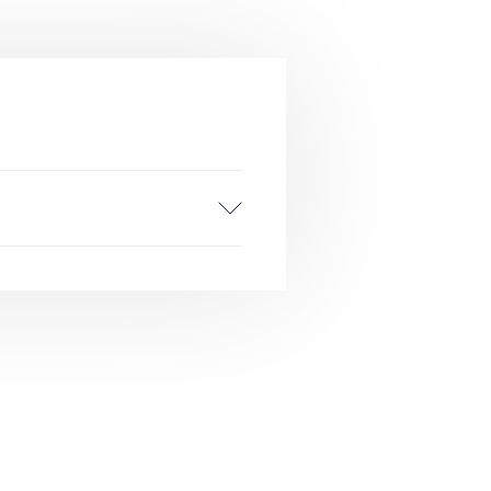
gt over produkterne i
sen.
strerede kunder genkendes
i gemte betalings- og