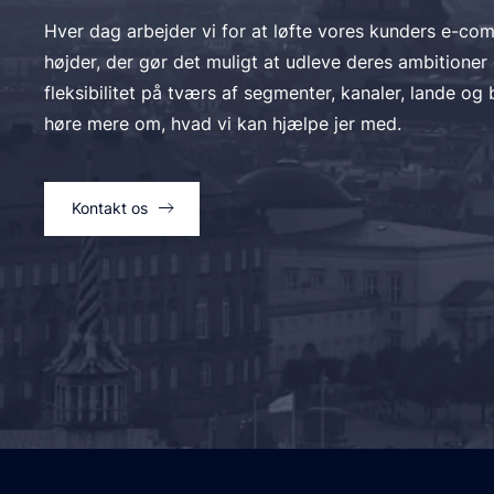
Download og arbejd med
Hver dag arbejder vi for at løfte vores kunders e-com
højder, der gør det muligt at udleve deres ambitione
Overfør kreditkortoplys
fleksibilitet på tværs af segmenter, kanaler, lande og 
applikationen.
høre mere om, hvad vi kan hjælpe jer med.
Kvalificer jer til det 
anvendte betalingsmeto
Kontakt os
Brug Braintree Vendor Bu
som Venmo, Apple Pay 
Tilbyd PayPal kredit so
Accepter bankoverførsle
Øg salget med PayPal i
Øg salget ved at lade ku