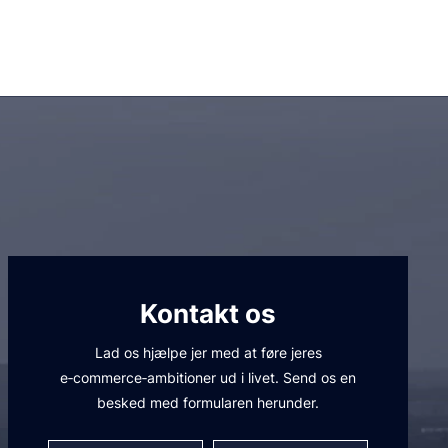
aling”.
.
 i Magento 2.
ed kassen i
uttons.
Kontakt os
Lad os hjælpe jer med at føre jeres
 er gratis fragt.
e‑commerce‑ambitioner ud i livet. Send os en
besked med formularen herunder.