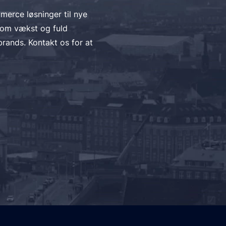
 de foretrukne betalingsmulighed via Magento Marketpla
merce løsninger til nye
r om vækst og fuld
ninger sikkert og direkte fra klientbrowseren til betalin
brands. Kontakt os for at
mest tilgængelige niveau af PCI-compliance (SAQ-A eller SAQ
der.
ndled Extension til at lette PCI-compliance og til at accep
og Google Pay.
m en betalingsmulighed.
r og betaling ved levering.
n-context checkout og gemte kreditkort-oplysninger.
nder betale nu, senere eller i rater med Klarna.