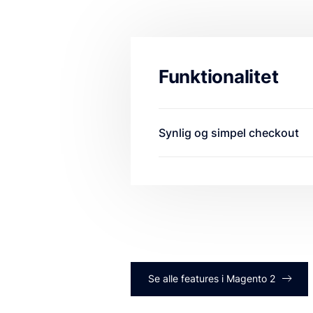
Funktionalitet
Synlig og simpel checkout
Integrer en minikurv di
indkøbskurven.
Præsenter en detaljere
Tilbyd en brugervenlig
automatisk, når de skri
Se alle features i Magento 2
Øg konverteringsfrekv