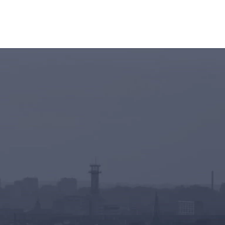
r til at accelerere betalingsprocessen.
undekonto med et enkelt klik på siden med ”Tak for din bet
s indkøbskurv med henblik på at gennemføre købet senere
skatteberegninger, og forbered returprocesser med Vertex
aciteten med mulighed for at udskyde lageropdateringer v
r.
d relevante betalingsmetoder via PayPal Smart Payment B
ten med lagerreservationer.
l fragt i-og-omkring indkøbskurven for at vise, hvornår der
 flere betalingsmuligheder og kreditter