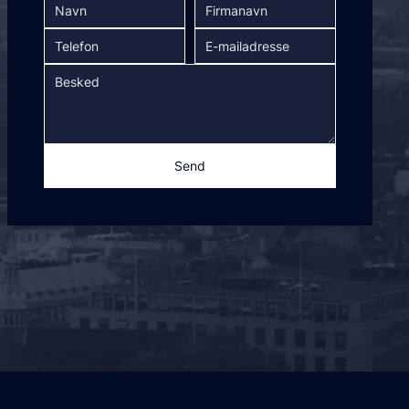
ce.
gsgatewayen uden om Magento-
 A-EP), afhængigt af de
Send
tere alternative betalinger