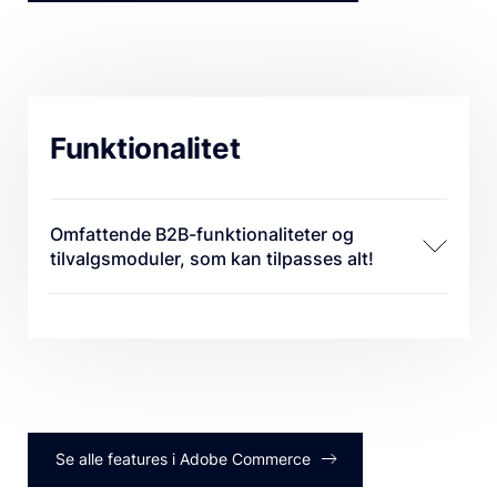
Funktionalitet
Omfattende B2B-funktionaliteter og
tilvalgsmoduler, som kan tilpasses alt!
Tilbyd selvbetjeningsværktøjer til B2B-
kunder, så de nemt kan administrere
virksomhedskonti, køb, tilbud og
kreditter.
Tillad flere medarbejdere pr. virksomhed
Se alle features i Adobe Commerce
adgang til selvbetjeningsværktøjer med