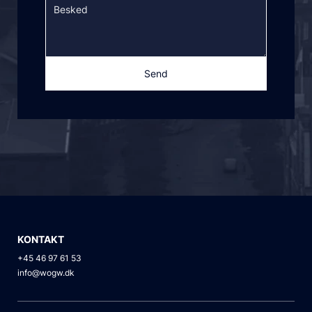
Håndter store ordrer med hundrede vis af
varelinjer som standard.
Tilbyd enestående service ved at give
sælgere mulighed for at logge ind som
Send
kunde for at løse problemer og afgive
ordrer på deres vegne.
KONTAKT
+45 46 97 61 53
info@wogw.dk