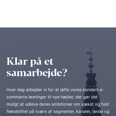
definerede roller og tilladelser.
Muliggør tilmelding af nye konti via en
onlineformular og godkendelsesproces.
Tildel en sælger til hver kundekonto.
Giv virksomheder mulighed for at købe
på kredit og administrere deres
Klar på et
kreditsaldo.
samarbejde?
Strømlin indkøb med kundedefinerede
godkendelses-workflows.
Hver dag arbejder vi for at løfte vores kunders e-
Tildel kundetilpassede katalog-
commerce løsninger til nye højder, der gør det
styring/sortimentsstyring og priser til
muligt at udleve deres ambitioner om vækst og fuld
B2B-kunder for at opfylde
fleksibilitet på tværs af segmenter, kanaler, lande og
kontraktvilkårene.