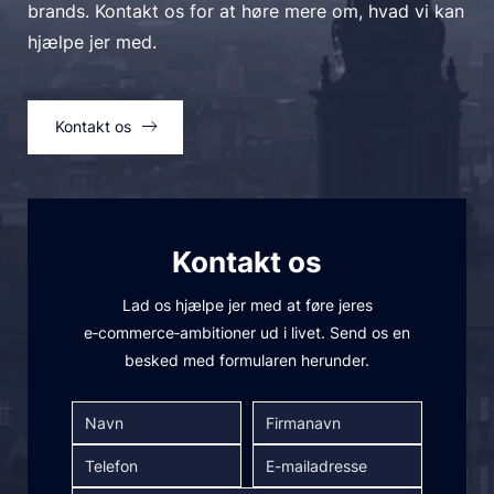
brands. Kontakt os for at høre mere om, hvad vi kan
hjælpe jer med.
Tilpas køb med virksomhedsspecifikke
betalings- og forsendelsesmuligheder.
Kontakt os
Administrer tilbudsanmodninger effektivt,
og forhandl prisvilkår ved hjælp af et
strømlinet online workflow.
Gør det muligt at bestille hurtigt ved at
Kontakt os
indtaste flere SKU’er eller ved at uploade
CSV-filer.
Lad os hjælpe jer med at føre jeres
e‑commerce‑ambitioner ud i livet. Send os en
Fremskynd genopfyldning af
besked med formularen herunder.
lagerbeholdningen ved at give kunder
mulighed for at oprette rekvisitionslister
over ofte købte varer.